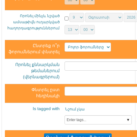
Որոնել մինչև նշված
ամսաթիվն ուղարկված
հաղորդագրություններում
Ընտրեք ո՞ր
ֆորումներում փնտրել
Որոնել քննարկման
թեմաներում
(վերնագրերում)
Փնտրել ըստ
հեղինակի
Is tagged with
Նշում չկա
▼