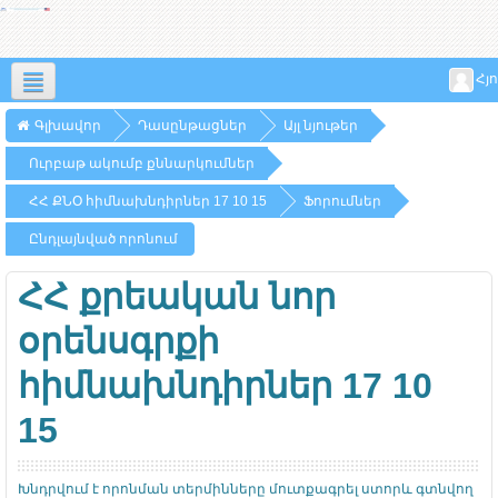
Հյո
Հայերեն ‎(hy)‎
Գլխավոր
Դասընթացներ
Այլ նյութեր
Ուրբաթ ակումբ քննարկումներ
ՀՀ ՔՆՕ հիմնախնդիրներ 17 10 15
Ֆորումներ
Ընդլայնված որոնում
ՀՀ քրեական նոր
օրենսգրքի
հիմնախնդիրներ 17 10
15
Խնդրվում է որոնման տերմինները մուտքագրել ստորև գտնվող