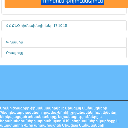
ՀՀ ՔՆՕ հիմնախնդիրներ 17 10 15
Գլխավոր
Օրացույց
Սույնը ծրագիրը ֆինանսավորվել է Միացյալ Նահանգների
Պետդեպարտամենտի դրամաշնորհի շրջանակներում: Այստեղ
ներկայացված տեսակետները, եզրակացությունները և
եզրահանգումները արտահայտում են հեղինակների կարծիքը և
պարտադիր չէ, որ արտահայտեն Միացյալ Նահանգների