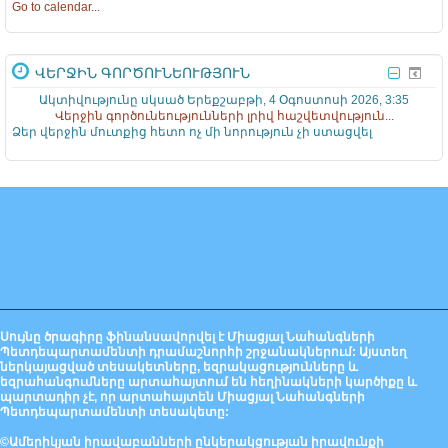
Go to calendar...
ՎԵՐՋԻՆ ԳՈՐԾՈՒՆԵՈՒԹՅՈՒՆ
Ակտիվությունը սկսած Երեքշաբթի, 4 Օգոստոսի 2026, 3:35
Վերջին գործունեությունների լրիվ հաշվետվություն...
Ձեր վերջին մուտքից հետո ոչ մի նորություն չի ստացվել
Սույնը ծրագիրը ֆինանսավորվել է Միացյալ Նահանգների
Պետդեպարտամենտի դրամաշնորհի շրջանակներում: Այստեղ
ներկայացված տեսակետները, եզրակացությունները և
եզրահանգումները արտահայտում են հեղինակների կարծիքը և
պարտադիր չէ, որ արտահայտեն Միացյալ Նահանգների
Պետդեպարտամենտի տեսակետը:
©Ամերիկյան իրավաբանների ընկերակցության իրավունքի