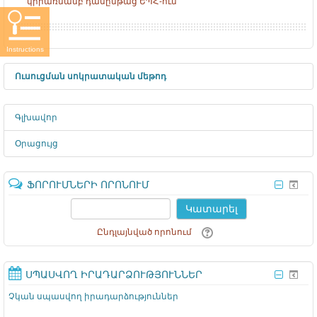
կիրառմամբ դասընթաց ԵՊՀ-ում
Instructions
Ուսուցման սոկրատական մեթոդ
Գլխավոր
Օրացույց
ՖՈՐՈՒՄՆԵՐԻ ՈՐՈՆՈՒՄ
Կատարել
Ընդլայնված որոնում
ՍՊԱՍՎՈՂ ԻՐԱԴԱՐՁՈՒԹՅՈՒՆՆԵՐ
Չկան սպասվող իրադարձություններ