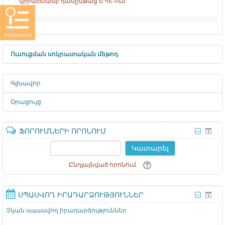
կիրառմամբ դասընթաց ԵՊՀ-ում
Instructions
Ուսուցման սոկրատական մեթոդ
Գլխավոր
Օրացույց
ՖՈՐՈՒՄՆԵՐԻ ՈՐՈՆՈՒՄ
Կատարել
Ընդլայնված որոնում
ՍՊԱՍՎՈՂ ԻՐԱԴԱՐՁՈՒԹՅՈՒՆՆԵՐ
Չկան սպասվող իրադարձություններ