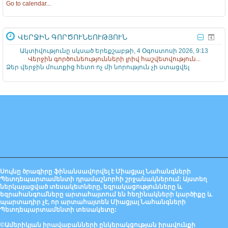
Go to calendar...
ՎԵՐՋԻՆ ԳՈՐԾՈՒՆԵՈՒԹՅՈՒՆ
Ակտիվությունը սկսած Երեքշաբթի, 4 Օգոստոսի 2026, 9:13
Վերջին գործունեությունների լրիվ հաշվետվություն...
Ձեր վերջին մուտքից հետո ոչ մի նորություն չի ստացվել
Սույնը ծրագիրը ֆինանսավորվել է Միացյալ Նահանգների
Պետդեպարտամենտի դրամաշնորհի շրջանակներում: Այստեղ
ներկայացված տեսակետները, եզրակացությունները և
եզրահանգումները արտահայտում են հեղինակների կարծիքը և
պարտադիր չէ, որ արտահայտեն Միացյալ Նահանգների
Պետդեպարտամենտի տեսակետը:
©Ամերիկյան իրավաբանների ընկերակցության իրավունքի