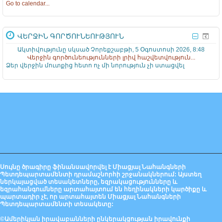
Go to calendar...
ՎԵՐՋԻՆ ԳՈՐԾՈՒՆԵՈՒԹՅՈՒՆ
Ակտիվությունը սկսած Չորեքշաբթի, 5 Օգոստոսի 2026, 8:48
Վերջին գործունեությունների լրիվ հաշվետվություն...
Ձեր վերջին մուտքից հետո ոչ մի նորություն չի ստացվել
Սույնը ծրագիրը ֆինանսավորվել է Միացյալ Նահանգների
Պետդեպարտամենտի դրամաշնորհի շրջանակներում: Այստեղ
ներկայացված տեսակետները, եզրակացությունները և
եզրահանգումները արտահայտում են հեղինակների կարծիքը և
պարտադիր չէ, որ արտահայտեն Միացյալ Նահանգների
Պետդեպարտամենտի տեսակետը:
©Ամերիկյան իրավաբանների ընկերակցության իրավունքի