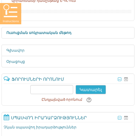
կիրառմամբ դասընթաց ԵՊՀ-ում
Instructions
Ուսուցման սոկրատական մեթոդ
Գլխավոր
Օրացույց
ՖՈՐՈՒՄՆԵՐԻ ՈՐՈՆՈՒՄ
Կատարել
Ընդլայնված որոնում
ՍՊԱՍՎՈՂ ԻՐԱԴԱՐՁՈՒԹՅՈՒՆՆԵՐ
Չկան սպասվող իրադարձություններ