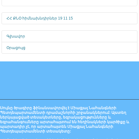
ՀՀ ՔՆՕ հիմնախնդիրներ 19 11 15
Գլխավոր
Օրացույց
Սույնը ծրագիրը ֆինանսավորվել է Միացյալ Նահանգների
Պետդեպարտամենտի դրամաշնորհի շրջանակներում: Այստեղ
ներկայացված տեսակետները, եզրակացությունները և
եզրահանգումները արտահայտում են հեղինակների կարծիքը և
պարտադիր չէ, որ արտահայտեն Միացյալ Նահանգների
Պետդեպարտամենտի տեսակետը: