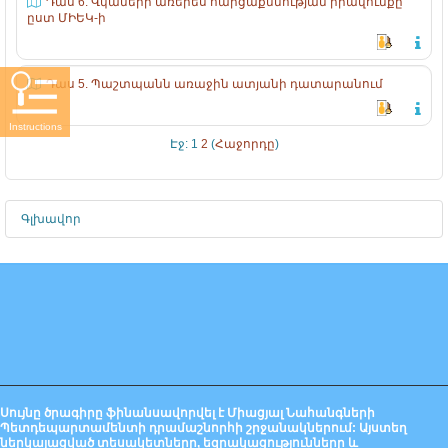
Դաս 6. Վկաների առերես հարցաքննության իրավունքը
ըստ ՄԻԵԿ-ի
Դաս 5. Պաշտպանն առաջին ատյանի դատարանում
Instructions
Էջ:
1
2
(
Հաջորդը
)
Գլխավոր
Սույնը ծրագիրը ֆինանսավորվել է Միացյալ Նահանգների
Պետդեպարտամենտի դրամաշնորհի շրջանակներում: Այստեղ
ներկայացված տեսակետները, եզրակացությունները և