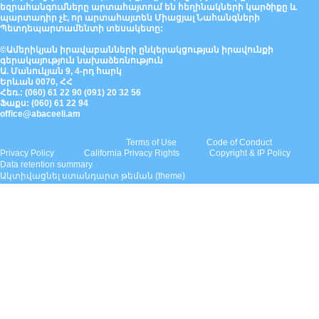
եզրահանգումները արտահայտում են հեղինակների կարծիքը և
պարտադիր չէ, որ արտահայտեն Միացյալ Նահանգների
Պետդեպարտամենտի տեսակետը:
©Ամերիկյան իրավաբանների ընկերակցության իրավունքի
գերակայություն նախաձեռնություն
Ա. Մանուկյան 9, 4-րդ հարկ
Երևան 0070, ՀՀ
Հեռ.: (060) 61 22 90 (091) 20 32 56
Ֆաքս: (060) 61 22 94
office@abaceeli.am
Terms of Use
Code of Conduct
Privacy Policy
California Privacy Rights
Copyright & IP Policy
Data retention summary
Ակտիվացնել ստանդարտ թեման (theme)